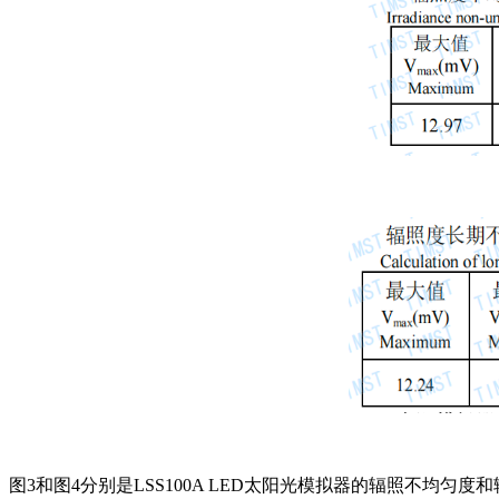
图
3
和图
4
分别是
LSS100A LED太阳光模拟器
的
辐照不均匀度和