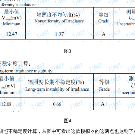
图
3
图
4
辐照不稳定度计算
，
从图中可看出这款模拟器的这两点也达到了