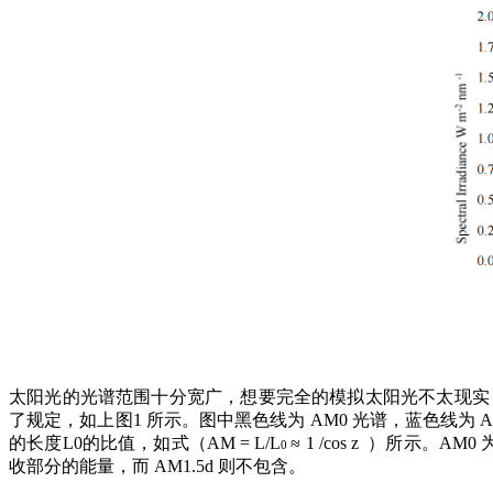
太阳光的光谱范围十分宽广，想要完全的模拟太阳光不太现实
了规定，如上图1 所示。图中黑色线为 AM0 光谱，蓝色线为 A
的长度L0的比值，如式
（
AM
=
L
/
L
≈ 1
/
cos
z
）
所示。
AM0
0
收部分的能量，而 AM1.5d 则不包含。