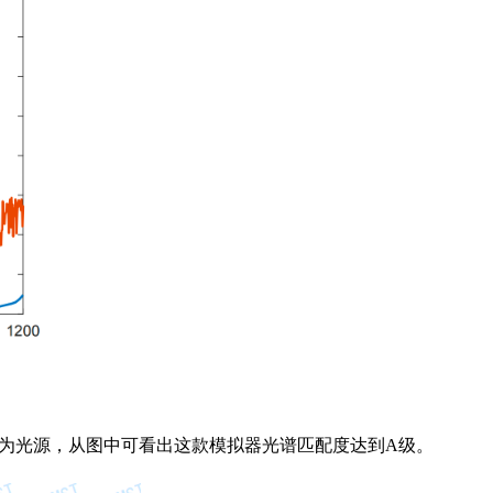
作为光源，
从图中可看出这款模拟器光谱匹配度达到
A
级
。