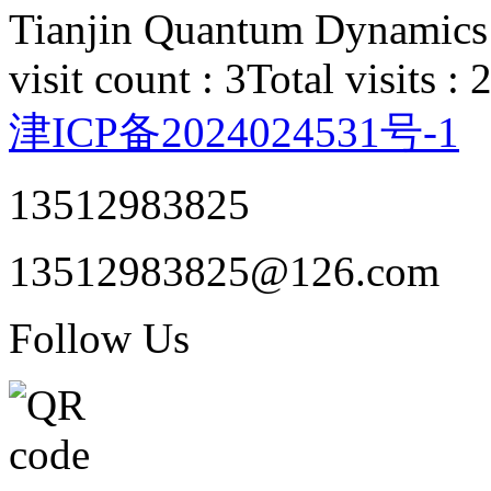
Tianjin Quantum Dynamics 
visit count : 3
Total visits :
津ICP备2024024531号-1
13512983825
13512983825@126.com
Follow Us