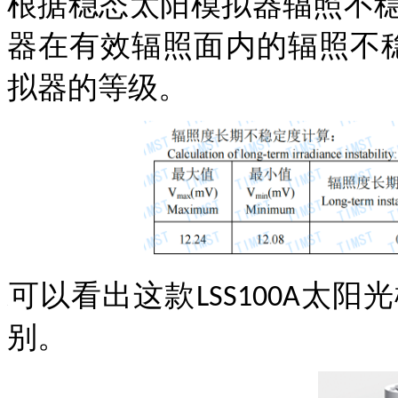
根据
稳态太阳模拟器辐照不
器在有效辐照面内的辐照不
拟器的等级
。
可以看出这款
太阳光
LSS100A
别
。