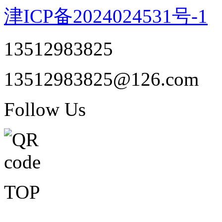
津ICP备2024024531号-1
13512983825
13512983825@126.com
Follow Us
TOP