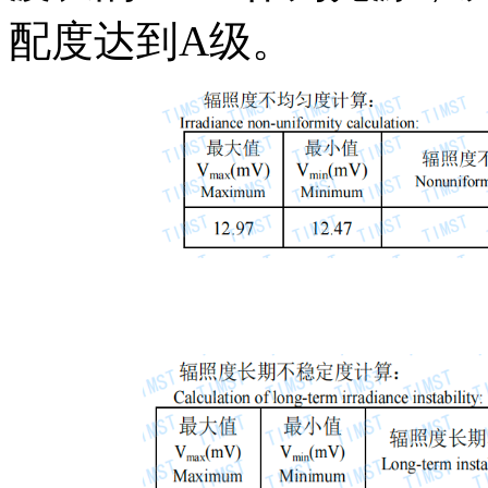
配度达到
A
级
。