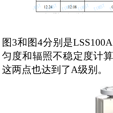
图
3
和图
4
分别是
LSS10
匀度和辐照不稳定度计
这两点也达到了
A
级别
。